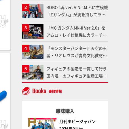
「Mr.カラー」やツールメーカー
ROBOT魂 ver. A.N.I.M.E.に主役機
である「GSIクレオス」が語るラ
「Zガンダム」が満を持してライ
ッカー塗料の未来とは？
ンナップ！ウェイブライダーへの
「MG ガンダムMk-II Ver.2.0」を
変形、劇中どおりのプロポーショ
アムロ・レイ仕様機にカラーチェ
ンを再現【機動戦士Zガンダム】
ンジ!! ラッカー塗料の定番技法を
『モンスターハンター』天空の王
押さえるだけでハイクオリティの
者・リオレウスが青島文化教材社
作例に!!【試し読み】
「PLAfig.」にラインナップ！原
フィギュアの製造を一貫して行う
型・蟹蟲修造氏の彩色作例で超ハ
国内唯一のフィギュア生産工場グ
イディテールかつ躍動感に満ちた
ッドスマイルカンパニーの楽月・
造形をチェック
望月工場に突撃！谷本工場長への
インタビューと『PLAMAX AAAヴ
ンダー』の続報も！
雑誌購入
月刊ホビージャパン
2026年9月号