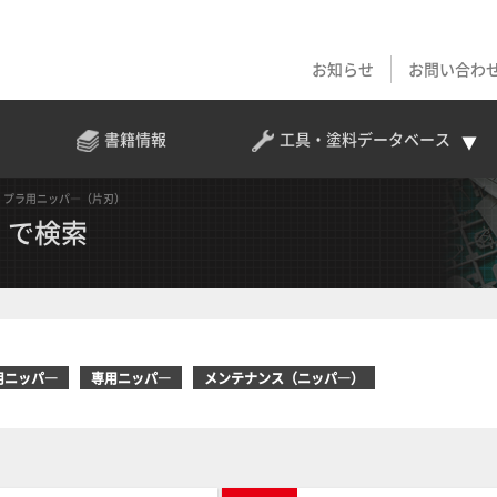
お知らせ
お問い合わ
書籍情報
工具・塗料
データベース
プラ用ニッパ―（片刃）
」で検索
用ニッパ―
専用ニッパ―
メンテナンス（ニッパ―）