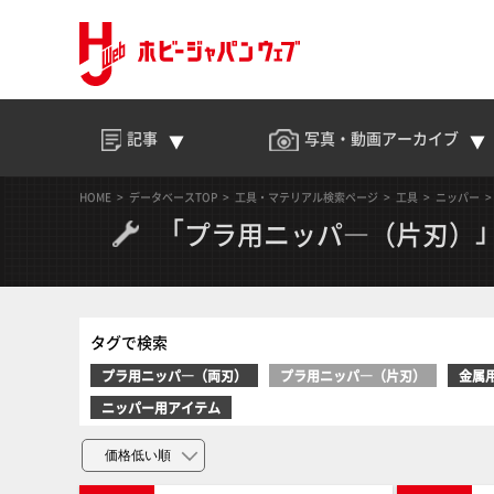
記事
写真・動画
アーカイブ
HOME
データベースTOP
工具・マテリアル検索ページ
工具
ニッパー
「
プラ用ニッパ―（片刃）
タグで検索
プラ用ニッパ―（両刃）
プラ用ニッパ―（片刃）
金属
ニッパー用アイテム