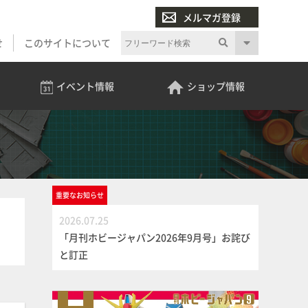
メルマガ登録
せ
このサイトについて
イベント
情報
ショップ
情報
重要な
お知らせ
2026.07.25
「月刊ホビージャパン2026年9月号」お詫び
と訂正