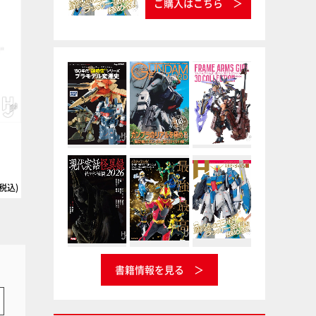
ご購入はこちら
）
Vカラー専用シンナー 200cc
インシグニアホワイト
ナガシマ
Vカラー
タミヤ
タミヤカラー ラッカー塗料
(税込)
220円(税込
書籍情報を見る