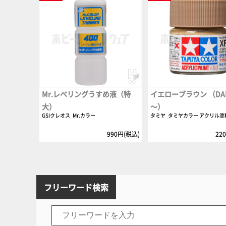
Mr.レベリングうすめ液（特
イエローブラウン （DAK 
大）
～）
GSIクレオス
Mr.カラー
タミヤ
タミヤカラー アクリル塗
990円(税込)
22
フリーワード検索