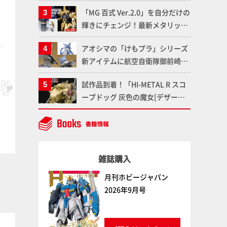
造形で登場！気になる仕様を試作
塗料
塗料
「MG 百式 Ver.2.0」を自分だけの
品の撮り下ろしでご紹介!!さらに
輝きにチェンジ！最新メタリック
「大鉄人17」＆「ワンエイト」セ
塗料を使ってより金属感を増した
ット情報もお届け！【超合金の
アオシマの「けもプラ」シリーズ
仕上がりに!!【試し読み】
魂】
新アイテムに航空自衛隊御前崎分
屯基地の公式キャラクターとして
試作品到着！「HI-METAL R スコ
誕生した「おまねこ」が着任！け
ープドッグ 灰色の魔女[デザート
もプラ公式サイト限定版と通常版
ゴールドイエロー
ペールフレッシュ
カラー]（仮）」の気になる装備や
の2ラインで発売！
ボークス
ファレホ
ボークス
ファレホ
細部など商品仕様を撮り下ろしで
お届け!! 【装甲騎兵ボトムズ】
雑誌購入
月刊ホビージャパン
2026年9月号
塗料
塗料