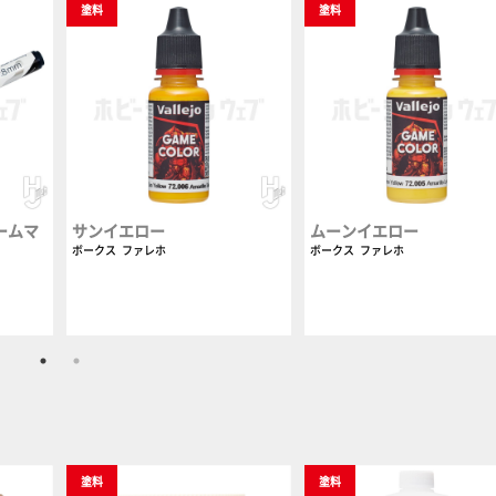
塗料
塗料
ームマ
サンイエロー
ムーンイエロー
ボークス
ファレホ
ボークス
ファレホ
塗料
塗料