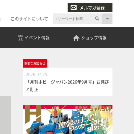
メルマガ登録
せ
このサイトについて
イベント
情報
ショップ
情報
重要な
お知らせ
2026.07.25
「月刊ホビージャパン2026年9月号」お詫び
と訂正