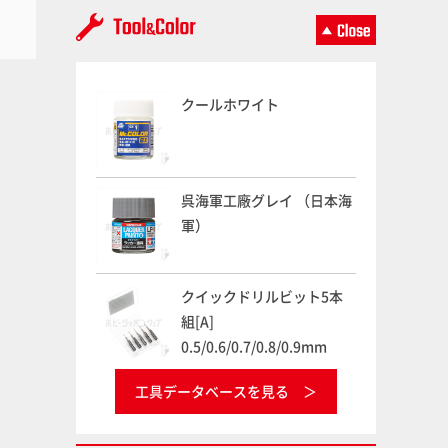
クールホワイト
呉海軍工廠グレイ （日本海
軍）
クイックドリルビット5本
組[A]
0.5/0.6/0.7/0.8/0.9mm
工具データベースを見る