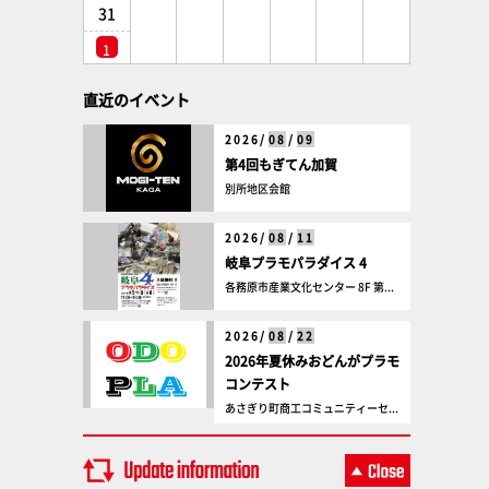
31
1
直近のイベント
2026/
08
/
09
第4回もぎてん加賀
別所地区会館
2026/
08
/
11
岐阜プラモパラダイス 4
各務原市産業文化センター 8F 第...
2026/
08
/
22
2026年夏休みおどんがプラモ
コンテスト
あさぎり町商工コミュニティーセ...