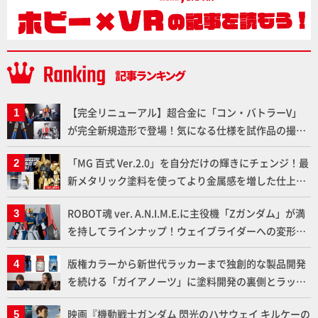
【完全リニューアル】超合金に「コン・バトラーV」
が完全新規造形で登場！気になる仕様を試作品の撮り
下ろしでご紹介!!さらに「大鉄人17」＆「ワンエイ
「MG 百式 Ver.2.0」を自分だけの輝きにチェンジ！最
ト」セット情報もお届け！【超合金の魂】
新メタリック塗料を使ってより金属感を増した仕上が
りに!!【試し読み】
ROBOT魂 ver. A.N.I.M.E.に主役機「Zガンダム」が満
を持してラインナップ！ウェイブライダーへの変形、
劇中どおりのプロポーションを再現【機動戦士Zガン
版権カラーから新世代ラッカーまで独創的な製品開発
ダム】
を続ける「ガイアノーツ」に塗料開発の裏側とラッカ
ー塗料の未来についてインタビュー！
映画『機動戦士ガンダム 閃光のハサウェイ キルケーの