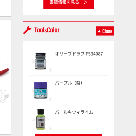
書籍情報を見る
オリーブドラブ FS34087
パープル（紫）
パールキウィライム