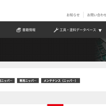
お知らせ
お問い合わ
書籍情報
工具・塗料
データベース
用ニッパ―
専用ニッパ―
メンテナンス（ニッパ―）