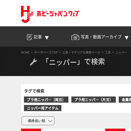
記事
写真・動画
アーカイブ
HOME
データベースTOP
工具・マテリアル検索ページ
工具
ニッパー
「
」で検索
ニッパー
タグで検索
プラ用ニッパ―（両刃）
プラ用ニッパ―（片刃）
金属
ニッパー用アイテム