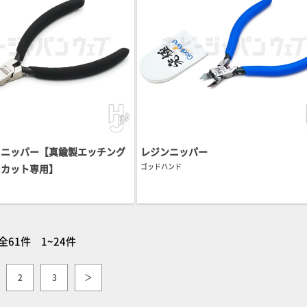
用ニッパー【真鍮製エッチング
レジンニッパー
ゴッドハンド
トカット専用】
全61件 1~24件
2
3
＞