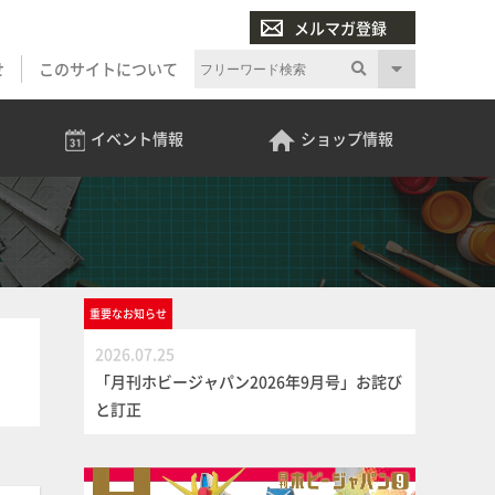
メルマガ登録
せ
このサイトについて
イベント
情報
ショップ
情報
重要な
お知らせ
2026.07.25
「月刊ホビージャパン2026年9月号」お詫び
と訂正