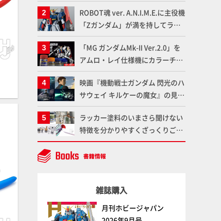
「Mr.カラー」やツールメーカー
ROBOT魂 ver. A.N.I.M.E.に主役機
である「GSIクレオス」が語るラ
「Zガンダム」が満を持してライ
ッカー塗料の未来とは？
ンナップ！ウェイブライダーへの
「MG ガンダムMk-II Ver.2.0」を
変形、劇中どおりのプロポーショ
アムロ・レイ仕様機にカラーチェ
ンを再現【機動戦士Zガンダム】
ンジ!! ラッカー塗料の定番技法を
映画『機動戦士ガンダム 閃光のハ
押さえるだけでハイクオリティの
サウェイ キルケーの魔女』の見放
作例に!!【試し読み】
題配信が8月31日（月）よりスタ
ラッカー塗料のいまさら聞けない
ート！Prime Videoで国内独占配
特徴を分かりやすくざっくりご紹
信
介！ 水性塗料との差を確認しよ
う！
雑誌購入
月刊ホビージャパン
2026年9月号