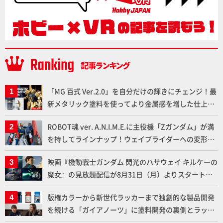
「MG 百式 Ver.2.0」を自分だけの輝きにチェンジ！最
新メタリック塗料を使ってより金属感を増した仕上が
りに!!【試し読み】
ROBOT魂 ver. A.N.I.M.E.に主役機「Zガンダム」が満
を持してラインナップ！ウェイブライダーへの変形、
劇中どおりのプロポーションを再現【機動戦士Zガン
映画『機動戦士ガンダム 閃光のハサウェイ キルケーの
ダム】
魔女』の見放題配信が8月31日（月）よりスタート！
Prime Videoで国内独占配信
版権カラーから新世代ラッカーまで独創的な製品開発
を続ける「ガイアノーツ」に塗料開発の裏側とラッカ
ー塗料の未来についてインタビュー！