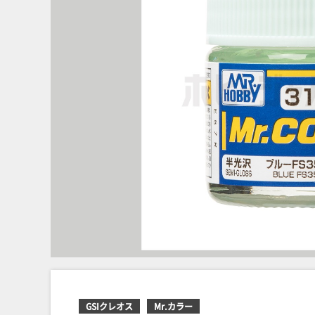
GSIクレオス
Mr.カラー