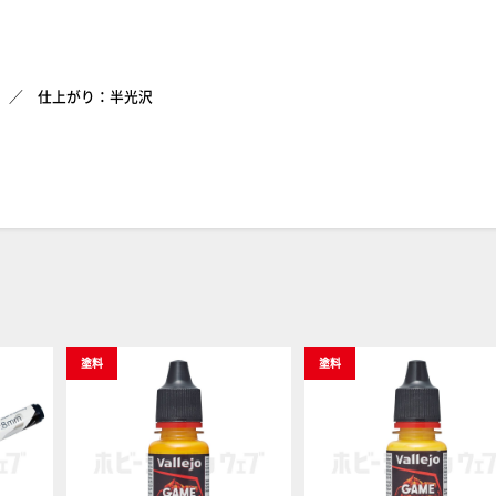
仕上がり：半光沢
塗料
塗料