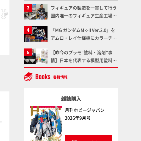
題配信が8月31日（月）よりスタ
フィギュアの製造を一貫して行う
ート！Prime Videoで国内独占配
国内唯一のフィギュア生産工場グ
信
ッドスマイルカンパニーの楽月・
ゴールドイエロー
ペールフレッシュ
「MG ガンダムMk-II Ver.2.0」を
ボークス
ファレホ
ボークス
ファレホ
望月工場に突撃！谷本工場長への
アムロ・レイ仕様機にカラーチェ
インタビューと『PLAMAX AAAヴ
ンジ!! ラッカー塗料の定番技法を
ンダー』の続報も！
【昨今のプラモ“塗料・溶剤”事
押さえるだけでハイクオリティの
情】日本を代表する模型用塗料
作例に!!【試し読み】
「Mr.カラー」やツールメーカー
である「GSIクレオス」が語るラ
ッカー塗料の未来とは？
塗料
塗料
雑誌購入
月刊ホビージャパン
2026年9月号