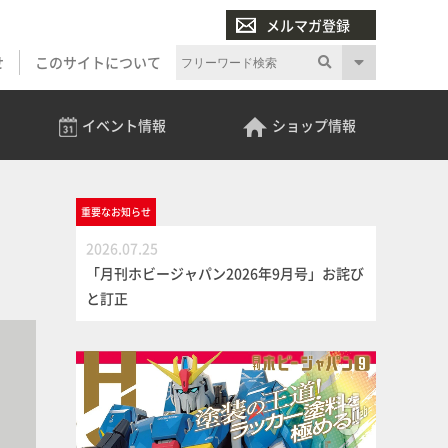
メルマガ登録
せ
このサイトについて
イベント
情報
ショップ
情報
重要な
お知らせ
2026.07.25
「月刊ホビージャパン2026年9月号」お詫び
と訂正