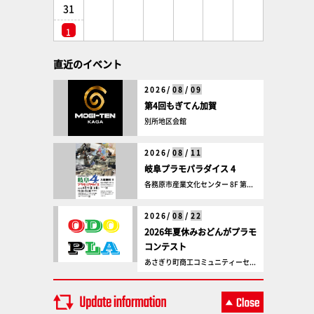
31
1
直近のイベント
2026/
08
/
09
第4回もぎてん加賀
別所地区会館
2026/
08
/
11
岐阜プラモパラダイス 4
各務原市産業文化センター 8F 第...
2026/
08
/
22
2026年夏休みおどんがプラモ
コンテスト
あさぎり町商工コミュニティーセ...