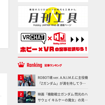
塗料
塗料
ROBOT魂 ver. A.N.I.M.E.に主役機
「Zガンダム」が満を持してライ
ンナップ！ウェイブライダーへの
映画『機動戦士ガンダム 閃光のハ
変形、劇中どおりのプロポーショ
サウェイ キルケーの魔女』の見放
ンを再現【機動戦士Zガンダム】