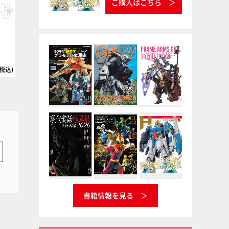
ご購入はこちら
）
パールマーズダークブルー
リノリウム甲板色
ガイアノーツ
ガイアカラー
タミヤ
タミヤカラー アクリル塗料ミニ
(税込)
書籍情報を見る