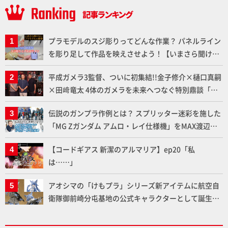
プラモデルのスジ彫りってどんな作業？ パネルライン
を彫り足して作品を映えさせよう！【いまさら聞けな
いプラモデルの基礎：スジ彫りとパネルライン】
平成ガメラ3監督、ついに初集結!!金子修介×樋口真嗣
×田﨑竜太 4体のガメラを未来へつなぐ特別鼎談「ガ
メラ永久保存化プロジェクト FINAL」
伝説のガンプラ作例とは？ スプリッター迷彩を施した
「MG Zガンダム アムロ・レイ仕様機」をMAX渡辺が
ふたたび塗る!!【試し読み】
【コードギアス 新潔のアルマリア】ep20「私
は……」
アオシマの「けもプラ」シリーズ新アイテムに航空自
衛隊御前崎分屯基地の公式キャラクターとして誕生し
た「おまねこ」が着任！けもプラ公式サイト限定版と
通常版の2ラインで発売！