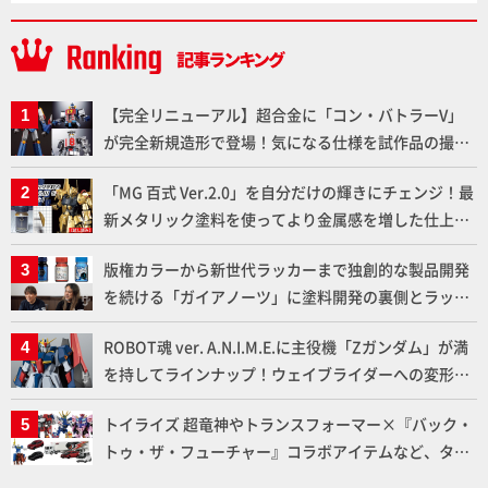
【完全リニューアル】超合金に「コン・バトラーV」
が完全新規造形で登場！気になる仕様を試作品の撮り
下ろしでご紹介!!さらに「大鉄人17」＆「ワンエイ
「MG 百式 Ver.2.0」を自分だけの輝きにチェンジ！最
ト」セット情報もお届け！【超合金の魂】
新メタリック塗料を使ってより金属感を増した仕上が
りに!!【試し読み】
版権カラーから新世代ラッカーまで独創的な製品開発
を続ける「ガイアノーツ」に塗料開発の裏側とラッカ
ー塗料の未来についてインタビュー！
ROBOT魂 ver. A.N.I.M.E.に主役機「Zガンダム」が満
を持してラインナップ！ウェイブライダーへの変形、
劇中どおりのプロポーションを再現【機動戦士Zガン
トイライズ 超竜神やトランスフォーマー×『バック・
ダム】
トゥ・ザ・フューチャー』コラボアイテムなど、タカ
ラトミーの注目アイテムをチェック!!【タカラトミー