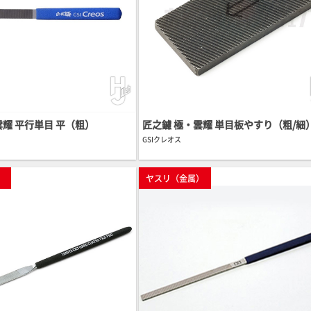
雲耀 平行単目 平（粗）
匠之鑢 極・雲耀 単目板やすり（粗/細
GSIクレオス
）
ヤスリ（金属）