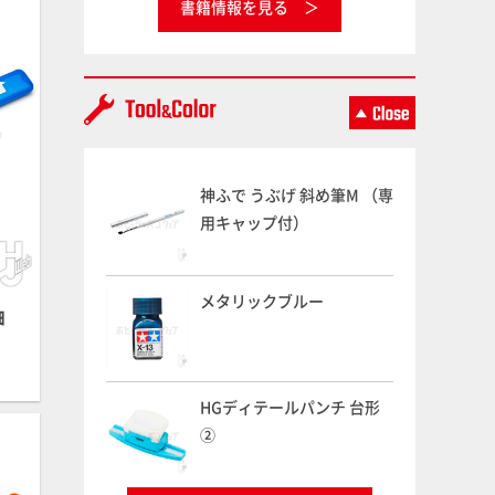
書籍情報を見る
神ふで うぶげ 斜め筆M （専
用キャップ付）
メタリックブルー
細
HGディテールパンチ 台形
②