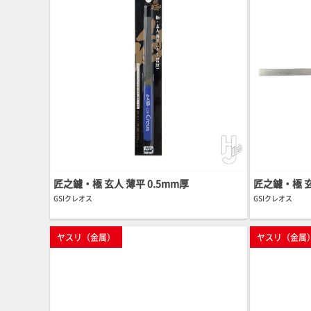
匠之鑢・極 玄人 薄平 0.5mm厚
匠之鑢・極 玄
GSIクレオス
GSIクレオス
ヤスリ（金属）
ヤスリ（金属