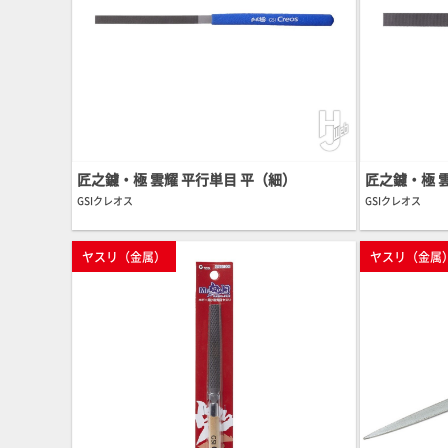
匠之鑢・極 雲耀 平行単目 平（細）
匠之鑢・極 
GSIクレオス
GSIクレオス
ヤスリ（金属）
ヤスリ（金属