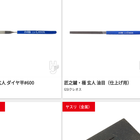
人 ダイヤ平#600
匠之鑢・極 玄人 油目（仕上げ用）
GSIクレオス
）
ヤスリ（金属）