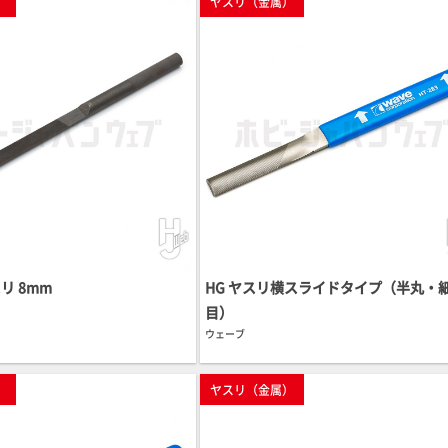
）
ヤスリ（金属）
リ 8mm
HG ヤスリ横スライドタイプ（半丸・
目）
ウェーブ
）
ヤスリ（金属）