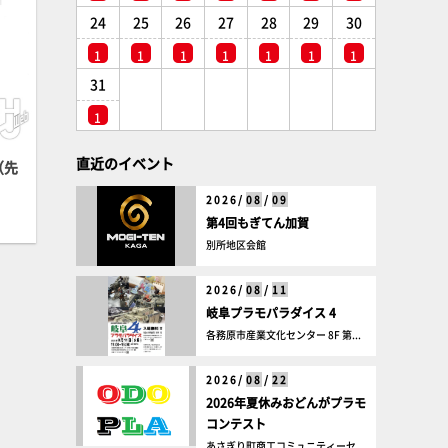
24
25
26
27
28
29
30
1
1
1
1
1
1
1
31
1
直近のイベント
（先
2026/
08
/
09
第4回もぎてん加賀
別所地区会館
2026/
08
/
11
岐阜プラモパラダイス 4
各務原市産業文化センター 8F 第...
2026/
08
/
22
2026年夏休みおどんがプラモ
コンテスト
あさぎり町商工コミュニティーセ...