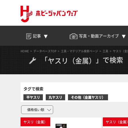
記事
写真・動画
アーカイブ
HOME
データベースTOP
工具・マテリアル検索ページ
工具
ヤスリ（金
「
」で検索
ヤスリ（金属）
タグで検索
平ヤスリ
丸ヤスリ
その他（金属ヤスリ）
ヤスリ（金属）
ヤスリ（金属