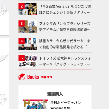
造形で登場！気になる仕様を試作
「MG 百式 Ver.2.0」を自分だけの
品の撮り下ろしでご紹介!!さらに
輝きにチェンジ！最新メタリック
「大鉄人17」＆「ワンエイト」セ
塗料を使ってより金属感を増した
ット情報もお届け！【超合金の
アオシマの「けもプラ」シリーズ
仕上がりに!!【試し読み】
魂】
新アイテムに航空自衛隊御前崎分
屯基地の公式キャラクターとして
版権カラーから新世代ラッカーま
誕生した「おまねこ」が着任！け
で独創的な製品開発を続ける「ガ
もプラ公式サイト限定版と通常版
イアノーツ」に塗料開発の裏側と
の2ラインで発売！
トイライズ 超竜神やトランスフォ
ラッカー塗料の未来についてイン
ーマー×『バック・トゥ・ザ・フ
タビュー！
ューチャー』コラボアイテムな
ど、タカラトミーの注目アイテム
をチェック!!【タカラトミー
NEWITEM】
雑誌購入
月刊ホビージャパン
2026年9月号