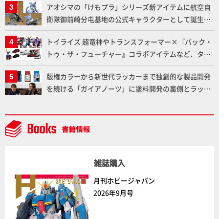
アオシマの「けもプラ」シリーズ新アイテムに航空自
衛隊御前崎分屯基地の公式キャラクターとして誕生し
た「おまねこ」が着任！けもプラ公式サイト限定版と
トイライズ 超竜神やトランスフォーマー×『バック・
通常版の2ラインで発売！
トゥ・ザ・フューチャー』コラボアイテムなど、タカ
ラトミーの注目アイテムをチェック!!【タカラトミー
版権カラーから新世代ラッカーまで独創的な製品開発
NEWITEM】
を続ける「ガイアノーツ」に塗料開発の裏側とラッカ
ー塗料の未来についてインタビュー！
雑誌購入
月刊ホビージャパン
2026年9月号