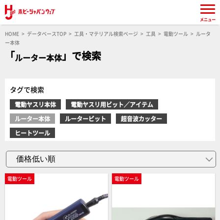
メニュー
HOME
データベースTOP
工具・マテリアル検索ページ
工具
電動ツール
ルータ
ー本体
「
」で検索
ルーター本体
タグで検索
電動ヤスリ本体
電動ヤスリ用ビット／アイテム
ルーター本体
ルータービット
超音波カッター
ヒートツール
電動ツール
電動ツール