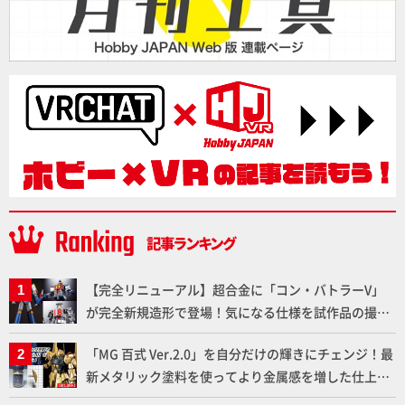
【完全リニューアル】超合金に「コン・バトラーV」
が完全新規造形で登場！気になる仕様を試作品の撮り
下ろしでご紹介!!さらに「大鉄人17」＆「ワンエイ
「MG 百式 Ver.2.0」を自分だけの輝きにチェンジ！最
ト」セット情報もお届け！【超合金の魂】
新メタリック塗料を使ってより金属感を増した仕上が
りに!!【試し読み】