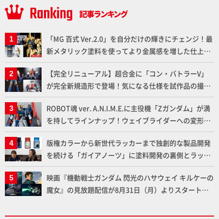
「MG 百式 Ver.2.0」を自分だけの輝きにチェンジ！最
新メタリック塗料を使ってより金属感を増した仕上が
りに!!【試し読み】
【完全リニューアル】超合金に「コン・バトラーV」
が完全新規造形で登場！気になる仕様を試作品の撮り
下ろしでご紹介!!さらに「大鉄人17」＆「ワンエイ
ROBOT魂 ver. A.N.I.M.E.に主役機「Zガンダム」が満
ト」セット情報もお届け！【超合金の魂】
を持してラインナップ！ウェイブライダーへの変形、
劇中どおりのプロポーションを再現【機動戦士Zガン
版権カラーから新世代ラッカーまで独創的な製品開発
ダム】
を続ける「ガイアノーツ」に塗料開発の裏側とラッカ
ー塗料の未来についてインタビュー！
映画『機動戦士ガンダム 閃光のハサウェイ キルケーの
魔女』の見放題配信が8月31日（月）よりスタート！
Prime Videoで国内独占配信