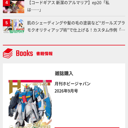
【コードギアス 新潔のアルマリア】ep20「私
通常版の2ラインで発売！
は……」
肌のシェーディングや髪の毛の塗装など“ガールズプラ
モクオリティアップ術”で仕上げる！カスタム作例「白
騎士ソフィエラ」が完成！【「アルカナディアプラモ
デルコンテスト」～8月17日（月）11:59まで応募受付
中】
雑誌購入
月刊ホビージャパン
2026年9月号