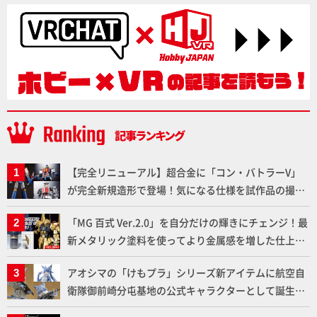
【完全リニューアル】超合金に「コン・バトラーV」
が完全新規造形で登場！気になる仕様を試作品の撮り
下ろしでご紹介!!さらに「大鉄人17」＆「ワンエイ
「MG 百式 Ver.2.0」を自分だけの輝きにチェンジ！最
ト」セット情報もお届け！【超合金の魂】
新メタリック塗料を使ってより金属感を増した仕上が
りに!!【試し読み】
アオシマの「けもプラ」シリーズ新アイテムに航空自
衛隊御前崎分屯基地の公式キャラクターとして誕生し
た「おまねこ」が着任！けもプラ公式サイト限定版と