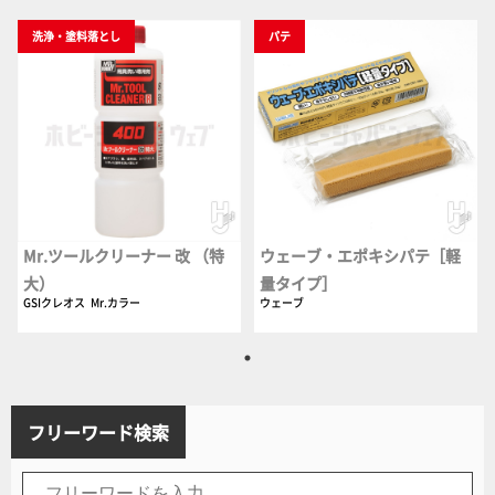
洗浄・塗料落とし
パテ
Mr.ツールクリーナー 改 （特
ウェーブ・エポキシパテ［軽
大）
量タイプ］
GSIクレオス
Mr.カラー
ウェーブ
フリーワード検索