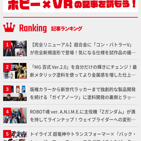
【完全リニューアル】超合金に「コン・バトラーV」
が完全新規造形で登場！気になる仕様を試作品の撮り
下ろしでご紹介!!さらに「大鉄人17」＆「ワンエイ
「MG 百式 Ver.2.0」を自分だけの輝きにチェンジ！最
ト」セット情報もお届け！【超合金の魂】
新メタリック塗料を使ってより金属感を増した仕上が
りに!!【試し読み】
版権カラーから新世代ラッカーまで独創的な製品開発
を続ける「ガイアノーツ」に塗料開発の裏側とラッカ
ー塗料の未来についてインタビュー！
ROBOT魂 ver. A.N.I.M.E.に主役機「Zガンダム」が満
を持してラインナップ！ウェイブライダーへの変形、
劇中どおりのプロポーションを再現【機動戦士Zガン
トイライズ 超竜神やトランスフォーマー×『バック・
ダム】