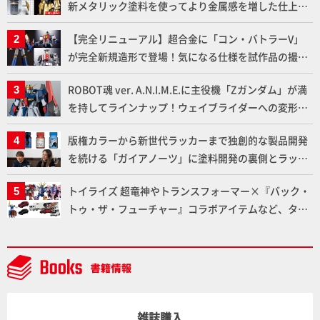
新メタリック塗料を使ってより金属感を増した仕上が
りに!!【試し読み】
【完全リニューアル】超合金に「コン・バトラーV」
が完全新規造形で登場！気になる仕様を試作品の撮り
下ろしでご紹介!!さらに「大鉄人17」＆「ワンエイ
ROBOT魂 ver. A.N.I.M.E.に主役機「Zガンダム」が満
ト」セット情報もお届け！【超合金の魂】
を持してラインナップ！ウェイブライダーへの変形、
劇中どおりのプロポーションを再現【機動戦士Zガン
版権カラーから新世代ラッカーまで独創的な製品開発
ダム】
を続ける「ガイアノーツ」に塗料開発の裏側とラッカ
ー塗料の未来についてインタビュー！
トイライズ 超竜神やトランスフォーマー×『バック・
トゥ・ザ・フューチャー』コラボアイテムなど、タカ
ラトミーの注目アイテムをチェック!!【タカラトミー
NEWITEM】
雑誌購入