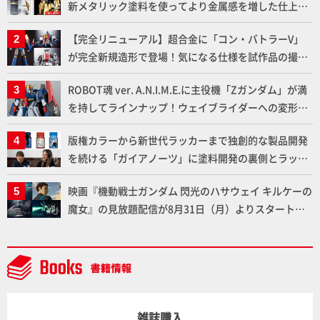
新メタリック塗料を使ってより金属感を増した仕上が
りに!!【試し読み】
【完全リニューアル】超合金に「コン・バトラーV」
が完全新規造形で登場！気になる仕様を試作品の撮り
下ろしでご紹介!!さらに「大鉄人17」＆「ワンエイ
ROBOT魂 ver. A.N.I.M.E.に主役機「Zガンダム」が満
ト」セット情報もお届け！【超合金の魂】
を持してラインナップ！ウェイブライダーへの変形、
劇中どおりのプロポーションを再現【機動戦士Zガン
版権カラーから新世代ラッカーまで独創的な製品開発
ダム】
を続ける「ガイアノーツ」に塗料開発の裏側とラッカ
ー塗料の未来についてインタビュー！
映画『機動戦士ガンダム 閃光のハサウェイ キルケーの
魔女』の見放題配信が8月31日（月）よりスタート！
Prime Videoで国内独占配信
雑誌購入