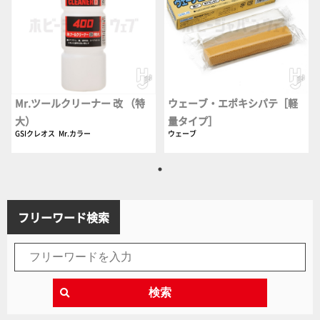
Mr.ツールクリーナー 改 （特
ウェーブ・エポキシパテ［軽
大）
量タイプ］
GSIクレオス
Mr.カラー
ウェーブ
フリーワード検索
検索