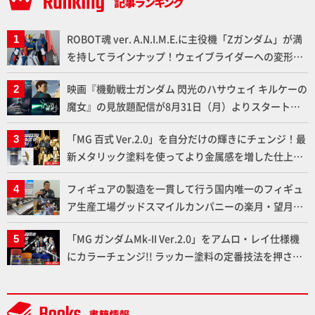
ROBOT魂 ver. A.N.I.M.E.に主役機「Zガンダム」が満
を持してラインナップ！ウェイブライダーへの変形、
劇中どおりのプロポーションを再現【機動戦士Zガン
映画『機動戦士ガンダム 閃光のハサウェイ キルケーの
ダム】
魔女』の見放題配信が8月31日（月）よりスタート！
Prime Videoで国内独占配信
「MG 百式 Ver.2.0」を自分だけの輝きにチェンジ！最
新メタリック塗料を使ってより金属感を増した仕上が
りに!!【試し読み】
フィギュアの製造を一貫して行う国内唯一のフィギュ
ア生産工場グッドスマイルカンパニーの楽月・望月工
場に突撃！谷本工場長へのインタビューと『PLAMAX
「MG ガンダムMk-II Ver.2.0」をアムロ・レイ仕様機
AAAヴンダー』の続報も！
にカラーチェンジ!! ラッカー塗料の定番技法を押さえ
るだけでハイクオリティの作例に!!【試し読み】