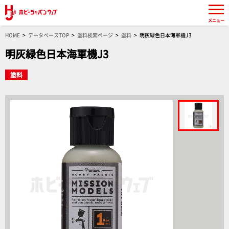
メニュー
HOME
データベースTOP
塗料検索ページ
塗料
明灰緑色日本海軍機J3
明灰緑色日本海軍機J3
塗料