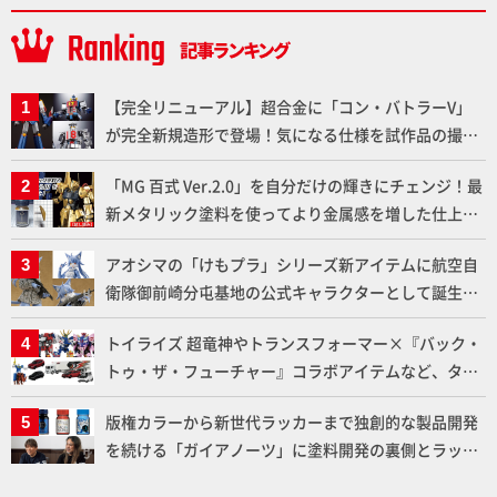
【完全リニューアル】超合金に「コン・バトラーV」
が完全新規造形で登場！気になる仕様を試作品の撮り
下ろしでご紹介!!さらに「大鉄人17」＆「ワンエイ
「MG 百式 Ver.2.0」を自分だけの輝きにチェンジ！最
ト」セット情報もお届け！【超合金の魂】
新メタリック塗料を使ってより金属感を増した仕上が
りに!!【試し読み】
アオシマの「けもプラ」シリーズ新アイテムに航空自
衛隊御前崎分屯基地の公式キャラクターとして誕生し
た「おまねこ」が着任！けもプラ公式サイト限定版と
トイライズ 超竜神やトランスフォーマー×『バック・
通常版の2ラインで発売！
トゥ・ザ・フューチャー』コラボアイテムなど、タカ
ラトミーの注目アイテムをチェック!!【タカラトミー
版権カラーから新世代ラッカーまで独創的な製品開発
NEWITEM】
を続ける「ガイアノーツ」に塗料開発の裏側とラッカ
ー塗料の未来についてインタビュー！