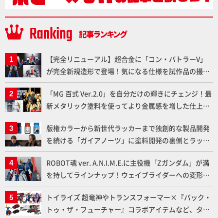
【完全リニューアル】超合金に「コン・バトラーV」
が完全新規造形で登場！気になる仕様を試作品の撮り
下ろしでご紹介!!さらに「大鉄人17」＆「ワンエイ
「MG 百式 Ver.2.0」を自分だけの輝きにチェンジ！最
ト」セット情報もお届け！【超合金の魂】
新メタリック塗料を使ってより金属感を増した仕上が
りに!!【試し読み】
版権カラーから新世代ラッカーまで独創的な製品開発
を続ける「ガイアノーツ」に塗料開発の裏側とラッカ
ー塗料の未来についてインタビュー！
ROBOT魂 ver. A.N.I.M.E.に主役機「Zガンダム」が満
を持してラインナップ！ウェイブライダーへの変形、
劇中どおりのプロポーションを再現【機動戦士Zガン
トイライズ 超竜神やトランスフォーマー×『バック・
ダム】
トゥ・ザ・フューチャー』コラボアイテムなど、タカ