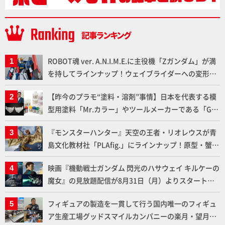
ROBOT魂 ver. A.N.I.M.E.に主役機「Zガンダム」が満
を持してラインナップ！ウェイブライダーへの変形、
劇中どおりのプロポーションを再現【機動戦士Zガン
【昨今のプラモ“塗料・溶剤”事情】日本を代表する模
ダム】
型用塗料「Mr.カラー」やツールメーカーである「GSI
クレオス」が語るラッカー塗料の未来とは？
『モンスターハンター』天空の王者・リオレウスが青
島文化教材社「PLAfig.」にラインナップ！原型・蟹蟲
修造氏の彩色作例で超ハイディテールかつ躍動感に満
映画『機動戦士ガンダム 閃光のハサウェイ キルケーの
ちた造形をチェック
魔女』の見放題配信が8月31日（月）よりスタート！
Prime Videoで国内独占配信
フィギュアの製造を一貫して行う国内唯一のフィギュ
ア生産工場グッドスマイルカンパニーの楽月・望月工