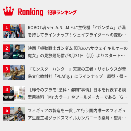
ROBOT魂 ver. A.N.I.M.E.に主役機「Zガンダム」が満
を持してラインナップ！ウェイブライダーへの変形、
劇中どおりのプロポーションを再現【機動戦士Zガン
映画『機動戦士ガンダム 閃光のハサウェイ キルケーの
ダム】
魔女』の見放題配信が8月31日（月）よりスタート！
Prime Videoで国内独占配信
『モンスターハンター』天空の王者・リオレウスが青
島文化教材社「PLAfig.」にラインナップ！原型・蟹蟲
修造氏の彩色作例で超ハイディテールかつ躍動感に満
【昨今のプラモ“塗料・溶剤”事情】日本を代表する模
ちた造形をチェック
型用塗料「Mr.カラー」やツールメーカーである「GSI
クレオス」が語るラッカー塗料の未来とは？
フィギュアの製造を一貫して行う国内唯一のフィギュ
ア生産工場グッドスマイルカンパニーの楽月・望月工
場に突撃！谷本工場長へのインタビューと『PLAMAX