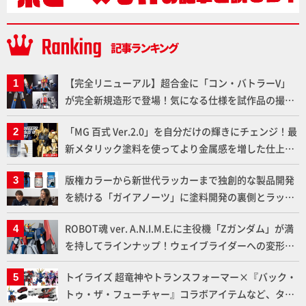
【完全リニューアル】超合金に「コン・バトラーV」
が完全新規造形で登場！気になる仕様を試作品の撮り
下ろしでご紹介!!さらに「大鉄人17」＆「ワンエイ
「MG 百式 Ver.2.0」を自分だけの輝きにチェンジ！最
ト」セット情報もお届け！【超合金の魂】
新メタリック塗料を使ってより金属感を増した仕上が
りに!!【試し読み】
版権カラーから新世代ラッカーまで独創的な製品開発
を続ける「ガイアノーツ」に塗料開発の裏側とラッカ
ー塗料の未来についてインタビュー！
ROBOT魂 ver. A.N.I.M.E.に主役機「Zガンダム」が満
を持してラインナップ！ウェイブライダーへの変形、
劇中どおりのプロポーションを再現【機動戦士Zガン
トイライズ 超竜神やトランスフォーマー×『バック・
ダム】
トゥ・ザ・フューチャー』コラボアイテムなど、タカ