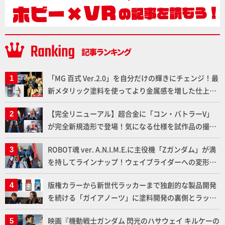
「MG 百式 Ver.2.0」を自分だけの輝きにチェンジ！最
新メタリック塗料を使ってより金属感を増した仕上が
りに!!【試し読み】
【完全リニューアル】超合金に「コン・バトラーV」
が完全新規造形で登場！気になる仕様を試作品の撮り
下ろしでご紹介!!さらに「大鉄人17」＆「ワンエイ
ROBOT魂 ver. A.N.I.M.E.に主役機「Zガンダム」が満
ト」セット情報もお届け！【超合金の魂】
を持してラインナップ！ウェイブライダーへの変形、
劇中どおりのプロポーションを再現【機動戦士Zガン
版権カラーから新世代ラッカーまで独創的な製品開発
ダム】
を続ける「ガイアノーツ」に塗料開発の裏側とラッカ
ー塗料の未来についてインタビュー！
映画『機動戦士ガンダム 閃光のハサウェイ キルケーの