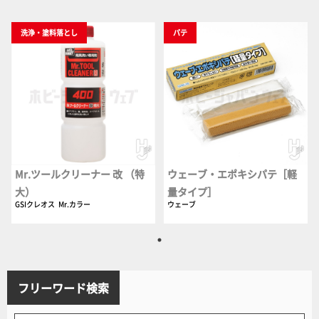
洗浄・塗料落とし
パテ
Mr.ツールクリーナー 改 （特
ウェーブ・エポキシパテ［軽
大）
量タイプ］
GSIクレオス
Mr.カラー
ウェーブ
フリーワード検索