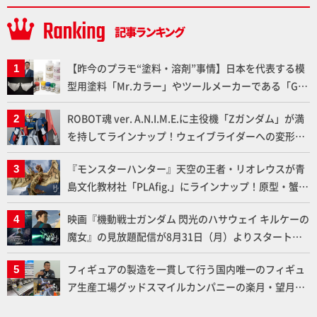
【昨今のプラモ“塗料・溶剤”事情】日本を代表する模
型用塗料「Mr.カラー」やツールメーカーである「GSI
クレオス」が語るラッカー塗料の未来とは？
ROBOT魂 ver. A.N.I.M.E.に主役機「Zガンダム」が満
を持してラインナップ！ウェイブライダーへの変形、
劇中どおりのプロポーションを再現【機動戦士Zガン
『モンスターハンター』天空の王者・リオレウスが青
ダム】
島文化教材社「PLAfig.」にラインナップ！原型・蟹蟲
修造氏の彩色作例で超ハイディテールかつ躍動感に満
映画『機動戦士ガンダム 閃光のハサウェイ キルケーの
ちた造形をチェック
魔女』の見放題配信が8月31日（月）よりスタート！
Prime Videoで国内独占配信
フィギュアの製造を一貫して行う国内唯一のフィギュ
ア生産工場グッドスマイルカンパニーの楽月・望月工
場に突撃！谷本工場長へのインタビューと『PLAMAX