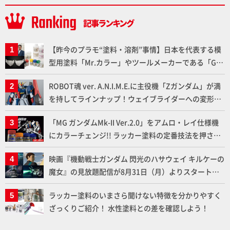
【昨今のプラモ“塗料・溶剤”事情】日本を代表する模
型用塗料「Mr.カラー」やツールメーカーである「GSI
クレオス」が語るラッカー塗料の未来とは？
ROBOT魂 ver. A.N.I.M.E.に主役機「Zガンダム」が満
を持してラインナップ！ウェイブライダーへの変形、
劇中どおりのプロポーションを再現【機動戦士Zガン
「MG ガンダムMk-II Ver.2.0」をアムロ・レイ仕様機
ダム】
にカラーチェンジ!! ラッカー塗料の定番技法を押さえ
るだけでハイクオリティの作例に!!【試し読み】
映画『機動戦士ガンダム 閃光のハサウェイ キルケーの
魔女』の見放題配信が8月31日（月）よりスタート！
Prime Videoで国内独占配信
ラッカー塗料のいまさら聞けない特徴を分かりやすく
ざっくりご紹介！ 水性塗料との差を確認しよう！