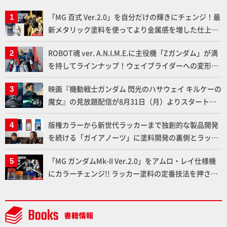
「MG 百式 Ver.2.0」を自分だけの輝きにチェンジ！最
新メタリック塗料を使ってより金属感を増した仕上が
りに!!【試し読み】
ROBOT魂 ver. A.N.I.M.E.に主役機「Zガンダム」が満
を持してラインナップ！ウェイブライダーへの変形、
劇中どおりのプロポーションを再現【機動戦士Zガン
映画『機動戦士ガンダム 閃光のハサウェイ キルケーの
ダム】
魔女』の見放題配信が8月31日（月）よりスタート！
Prime Videoで国内独占配信
版権カラーから新世代ラッカーまで独創的な製品開発
を続ける「ガイアノーツ」に塗料開発の裏側とラッカ
ー塗料の未来についてインタビュー！
「MG ガンダムMk-II Ver.2.0」をアムロ・レイ仕様機
にカラーチェンジ!! ラッカー塗料の定番技法を押さえ
るだけでハイクオリティの作例に!!【試し読み】