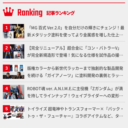
「MG 百式 Ver.2.0」を自分だけの輝きにチェンジ！最
新メタリック塗料を使ってより金属感を増した仕上が
りに!!【試し読み】
【完全リニューアル】超合金に「コン・バトラーV」
が完全新規造形で登場！気になる仕様を試作品の撮り
下ろしでご紹介!!さらに「大鉄人17」＆「ワンエイ
版権カラーから新世代ラッカーまで独創的な製品開発
ト」セット情報もお届け！【超合金の魂】
を続ける「ガイアノーツ」に塗料開発の裏側とラッカ
ー塗料の未来についてインタビュー！
ROBOT魂 ver. A.N.I.M.E.に主役機「Zガンダム」が満
を持してラインナップ！ウェイブライダーへの変形、
劇中どおりのプロポーションを再現【機動戦士Zガン
トイライズ 超竜神やトランスフォーマー×『バック・
ダム】
トゥ・ザ・フューチャー』コラボアイテムなど、タカ
ラトミーの注目アイテムをチェック!!【タカラトミー