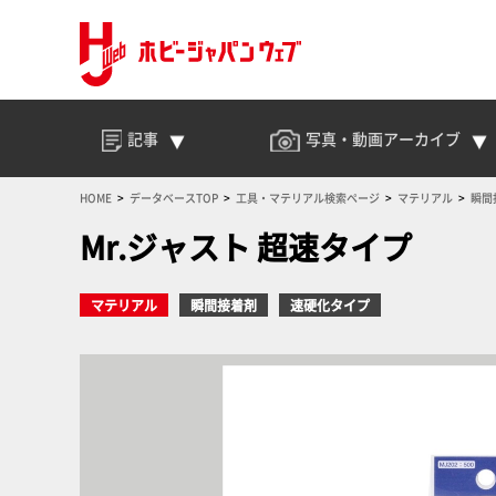
記事
写真・動画
アーカイブ
HOME
データベースTOP
工具・マテリアル検索ページ
マテリアル
瞬間
Mr.ジャスト 超速タイプ
マテリアル
瞬間接着剤
速硬化タイプ