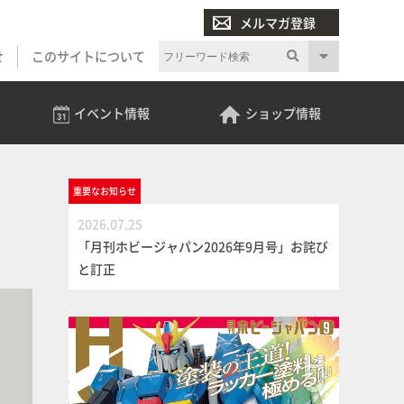
メルマガ登録
せ
このサイトについて
イベント
情報
ショップ
情報
重要な
お知らせ
2026.07.25
「月刊ホビージャパン2026年9月号」お詫び
と訂正