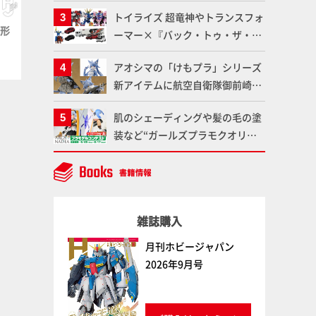
塗料を使ってより金属感を増した
ット情報もお届け！【超合金の
トイライズ 超竜神やトランスフォ
仕上がりに!!【試し読み】
魂】
方形
プラ＝材料【グレー】正方形
プラ＝材料【グレー】正方形
ーマー×『バック・トゥ・ザ・フ
パイプ（4mm）
パイプ（6mm）
ューチャー』コラボアイテムな
ウェーブ
ウェーブ
アオシマの「けもプラ」シリーズ
ど、タカラトミーの注目アイテム
新アイテムに航空自衛隊御前崎分
をチェック!!【タカラトミー
屯基地の公式キャラクターとして
NEWITEM】
肌のシェーディングや髪の毛の塗
誕生した「おまねこ」が着任！け
装など“ガールズプラモクオリテ
もプラ公式サイト限定版と通常版
ィアップ術”で仕上げる！カスタ
の2ラインで発売！
ム作例「白騎士ソフィエラ」が完
成！【「アルカナディアプラモデ
ルコンテスト」～8月17日（月）
雑誌購入
11:59まで応募受付中】
月刊ホビージャパン
2026年9月号