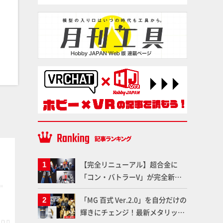
プラ材
プラ材
【完全リニューアル】超合金に
「コン・バトラーV」が完全新規
造形で登場！気になる仕様を試作
「MG 百式 Ver.2.0」を自分だけの
品の撮り下ろしでご紹介!!さらに
輝きにチェンジ！最新メタリック
「大鉄人17」＆「ワンエイト」セ