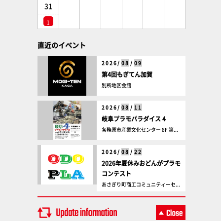
31
1
直近のイベント
2026/
08
/
09
第4回もぎてん加賀
別所地区会館
2026/
08
/
11
岐阜プラモパラダイス 4
各務原市産業文化センター 8F 第...
2026/
08
/
22
2026年夏休みおどんがプラモ
コンテスト
あさぎり町商工コミュニティーセ...