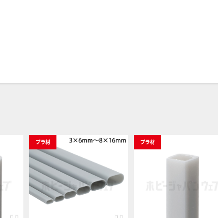
プラ材
プラ材