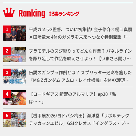
平成ガメラ3監督、ついに初集結!!金子修介×樋口真嗣
×田﨑竜太 4体のガメラを未来へつなぐ特別鼎談「ガ
メラ永久保存化プロジェクト FINAL」
プラモデルのスジ彫りってどんな作業？ パネルライン
を彫り足して作品を映えさせよう！【いまさら聞けな
いプラモデルの基礎：スジ彫りとパネルライン】
伝説のガンプラ作例とは？ スプリッター迷彩を施した
「MG Zガンダム アムロ・レイ仕様機」をMAX渡辺が
ふたたび塗る!!【試し読み】
【コードギアス 新潔のアルマリア】ep20「私
は……」
【機甲展2026/ヨドバシ梅田】海洋堂「リボルテック
テッカマンエビル」GSIクレオス「イングラス・プラ
ス」、BLITZWAY「CARBOTIX ヴォルトロン」、ベル