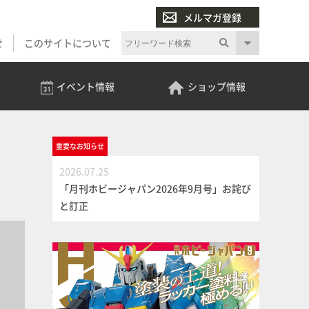
メルマガ登録
せ
このサイトについて
イベント
情報
ショップ
情報
重要な
お知らせ
2026.07.25
「月刊ホビージャパン2026年9月号」お詫び
と訂正