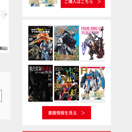
ご購入はこちら
）
Vカラー専用シンナー 200cc
インシグニアホワイト
ナガシマ
Vカラー
タミヤ
タミヤカラー ラッカー塗料
(税込)
220円(税込
書籍情報を見る