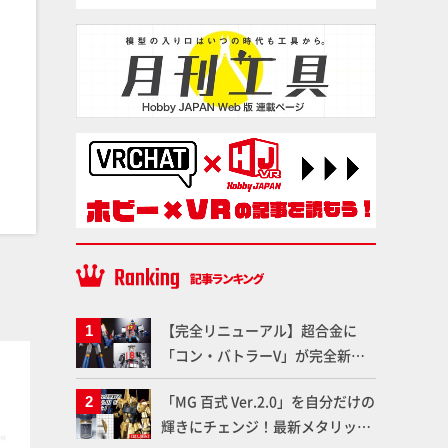
【完全リニューアル】超合金に
「コン・バトラーV」が完全新規
塗料
塗料
造形で登場！気になる仕様を試作
「MG 百式 Ver.2.0」を自分だけの
品の撮り下ろしでご紹介!!さらに
輝きにチェンジ！最新メタリック
「大鉄人17」＆「ワンエイト」セ