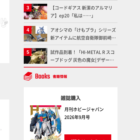
塗料を使ってより金属感を増した
ット情報もお届け！【超合金の
【コードギアス 新潔のアルマリ
仕上がりに!!【試し読み】
魂】
ア】ep20「私は……」
アオシマの「けもプラ」シリーズ
ゴールドイエロー
ペールフレッシュ
新アイテムに航空自衛隊御前崎分
ボークス
ファレホ
ボークス
ファレホ
屯基地の公式キャラクターとして
試作品到着！「HI-METAL R スコ
誕生した「おまねこ」が着任！け
ープドッグ 灰色の魔女[デザート
もプラ公式サイト限定版と通常版
カラー]（仮）」の気になる装備や
の2ラインで発売！
細部など商品仕様を撮り下ろしで
お届け!! 【装甲騎兵ボトムズ】
雑誌購入
塗料
塗料
月刊ホビージャパン
2026年9月号