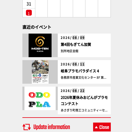
31
1
直近のイベント
2026/
08
/
09
第4回もぎてん加賀
別所地区会館
2026/
08
/
11
岐阜プラモパラダイス 4
各務原市産業文化センター 8F 第...
2026/
08
/
22
2026年夏休みおどんがプラモ
コンテスト
あさぎり町商工コミュニティーセ...