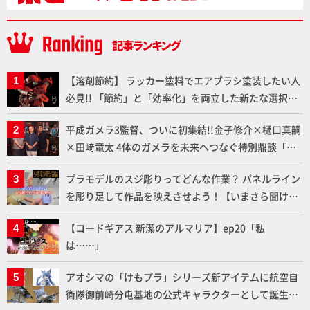
【溶剤節約】 ラッカー塗料でエアブラシ塗装したい人
必見!! 「節約」と「効率化」を両立した新たな選択肢
「カートリッジ式エアーブラシ FLYER-SR2」の使い心
平成ガメラ3監督、ついに初集結!!金子修介×樋口真嗣
地を「HG ブルーティッシュドッグ」で検証！
×田﨑竜太 4体のガメラを未来へつなぐ特別鼎談「ガ
メラ永久保存化プロジェクト FINAL」
プラモデルのスジ彫りってどんな作業？ パネルライン
を彫り足して作品を映えさせよう！【いまさら聞けな
いプラモデルの基礎：スジ彫りとパネルライン】
【コードギアス 新潔のアルマリア】ep20「私
は……」
アオシマの「けもプラ」シリーズ新アイテムに航空自
衛隊御前崎分屯基地の公式キャラクターとして誕生し