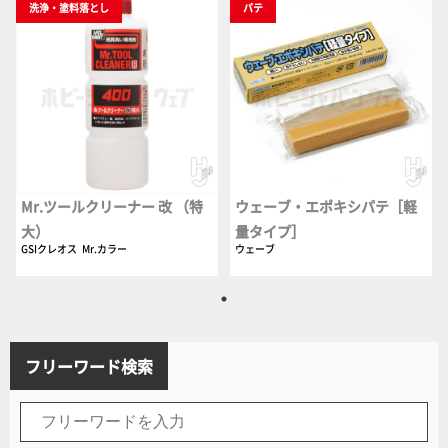
洗浄・塗料落とし
パテ
Mr.ツールクリーナー 改 （特
ウェーブ・エポキシパテ［軽
大）
量タイプ］
GSIクレオス
Mr.カラー
ウェーブ
フリーワード検索