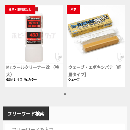
洗浄・塗料落とし
パテ
Mr.ツールクリーナー 改 （特
ウェーブ・エポキシパテ［軽
大）
量タイプ］
GSIクレオス
Mr.カラー
ウェーブ
フリーワード検索