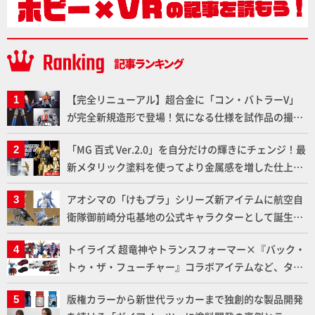
【完全リニューアル】超合金に「コン・バトラーV」
が完全新規造形で登場！気になる仕様を試作品の撮り
下ろしでご紹介!!さらに「大鉄人17」＆「ワンエイ
「MG 百式 Ver.2.0」を自分だけの輝きにチェンジ！最
ト」セット情報もお届け！【超合金の魂】
新メタリック塗料を使ってより金属感を増した仕上が
りに!!【試し読み】
アオシマの「けもプラ」シリーズ新アイテムに航空自
衛隊御前崎分屯基地の公式キャラクターとして誕生し
た「おまねこ」が着任！けもプラ公式サイト限定版と
トイライズ 超竜神やトランスフォーマー×『バック・
通常版の2ラインで発売！
トゥ・ザ・フューチャー』コラボアイテムなど、タカ
ラトミーの注目アイテムをチェック!!【タカラトミー
版権カラーから新世代ラッカーまで独創的な製品開発
NEWITEM】