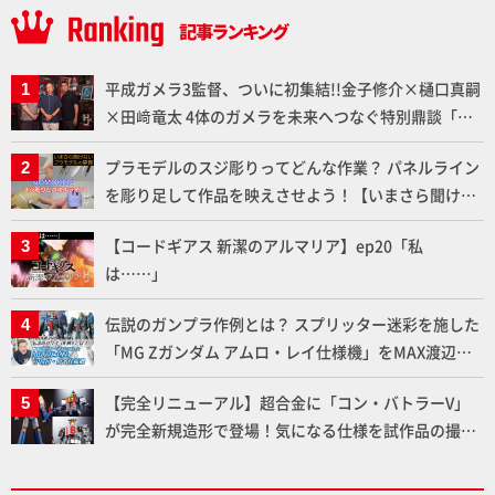
平成ガメラ3監督、ついに初集結!!金子修介×樋口真嗣
×田﨑竜太 4体のガメラを未来へつなぐ特別鼎談「ガ
メラ永久保存化プロジェクト FINAL」
プラモデルのスジ彫りってどんな作業？ パネルライン
を彫り足して作品を映えさせよう！【いまさら聞けな
いプラモデルの基礎：スジ彫りとパネルライン】
【コードギアス 新潔のアルマリア】ep20「私
は……」
伝説のガンプラ作例とは？ スプリッター迷彩を施した
「MG Zガンダム アムロ・レイ仕様機」をMAX渡辺が
ふたたび塗る!!【試し読み】
【完全リニューアル】超合金に「コン・バトラーV」
が完全新規造形で登場！気になる仕様を試作品の撮り
下ろしでご紹介!!さらに「大鉄人17」＆「ワンエイ
ト」セット情報もお届け！【超合金の魂】