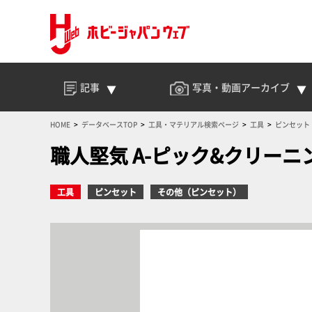
記事
写真・動画
アーカイブ
HOME
データベースTOP
工具・マテリアル検索ページ
工具
ピンセット
職人堅気 A-ピック&クリーニ
工具
ピンセット
その他（ピンセット）