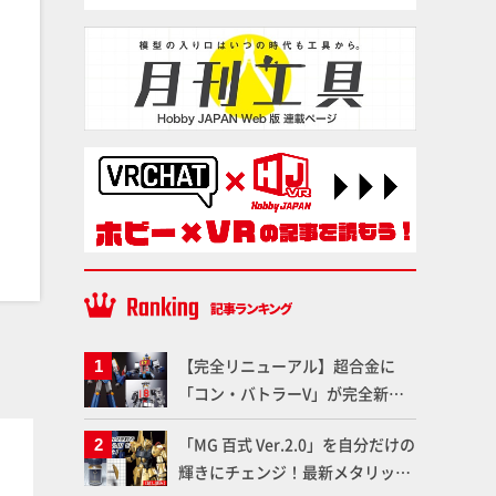
【完全リニューアル】超合金に
「コン・バトラーV」が完全新規
造形で登場！気になる仕様を試作
プラ材
プラ材
「MG 百式 Ver.2.0」を自分だけの
品の撮り下ろしでご紹介!!さらに
輝きにチェンジ！最新メタリック
「大鉄人17」＆「ワンエイト」セ