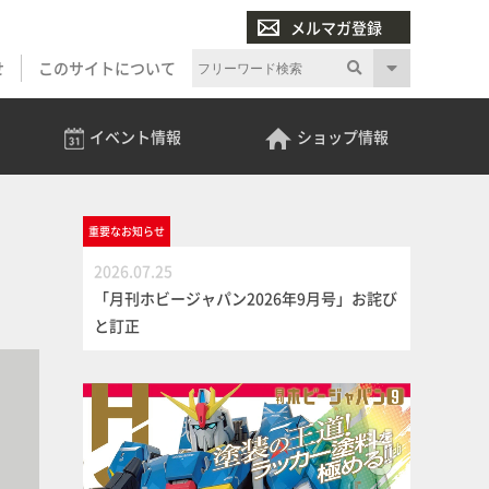
メルマガ登録
せ
このサイトについて
イベント
情報
ショップ
情報
重要な
お知らせ
2026.07.25
「月刊ホビージャパン2026年9月号」お詫び
と訂正