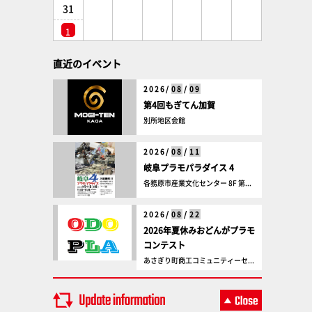
31
1
直近のイベント
2026/
08
/
09
第4回もぎてん加賀
別所地区会館
2026/
08
/
11
岐阜プラモパラダイス 4
各務原市産業文化センター 8F 第...
2026/
08
/
22
2026年夏休みおどんがプラモ
コンテスト
あさぎり町商工コミュニティーセ...