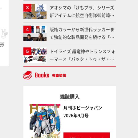
塗料を使ってより金属感を増した
ット情報もお届け！【超合金の
アオシマの「けもプラ」シリーズ
仕上がりに!!【試し読み】
魂】
新アイテムに航空自衛隊御前崎分
屯基地の公式キャラクターとして
版権カラーから新世代ラッカーま
誕生した「おまねこ」が着任！け
で独創的な製品開発を続ける「ガ
もプラ公式サイト限定版と通常版
方形
プラ＝材料【グレー】正方形
プラ＝材料【グレー】正方形
イアノーツ」に塗料開発の裏側と
の2ラインで発売！
トイライズ 超竜神やトランスフォ
パイプ（4mm）
パイプ（6mm）
ラッカー塗料の未来についてイン
ウェーブ
ウェーブ
ーマー×『バック・トゥ・ザ・フ
タビュー！
ューチャー』コラボアイテムな
ど、タカラトミーの注目アイテム
をチェック!!【タカラトミー
NEWITEM】
雑誌購入
月刊ホビージャパン
2026年9月号