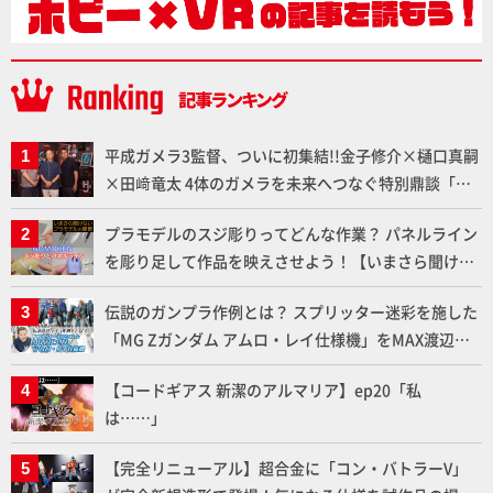
平成ガメラ3監督、ついに初集結!!金子修介×樋口真嗣
×田﨑竜太 4体のガメラを未来へつなぐ特別鼎談「ガ
メラ永久保存化プロジェクト FINAL」
プラモデルのスジ彫りってどんな作業？ パネルライン
を彫り足して作品を映えさせよう！【いまさら聞けな
いプラモデルの基礎：スジ彫りとパネルライン】
伝説のガンプラ作例とは？ スプリッター迷彩を施した
「MG Zガンダム アムロ・レイ仕様機」をMAX渡辺が
ふたたび塗る!!【試し読み】
【コードギアス 新潔のアルマリア】ep20「私
は……」
【完全リニューアル】超合金に「コン・バトラーV」