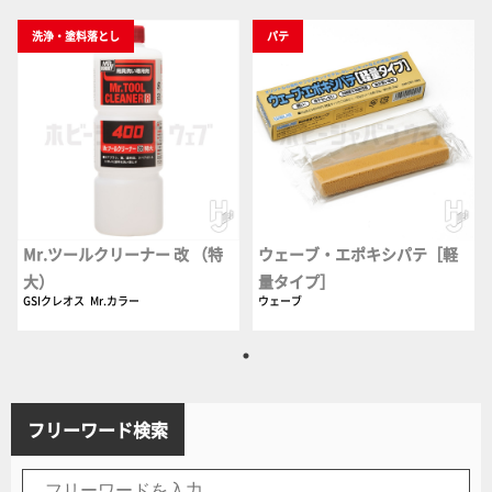
洗浄・塗料落とし
パテ
Mr.ツールクリーナー 改 （特
ウェーブ・エポキシパテ［軽
大）
量タイプ］
GSIクレオス
Mr.カラー
ウェーブ
フリーワード検索