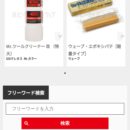
Mr.ツールクリーナー 改 （特
ウェーブ・エポキシパテ［軽
大）
量タイプ］
GSIクレオス
Mr.カラー
ウェーブ
フリーワード検索
検索