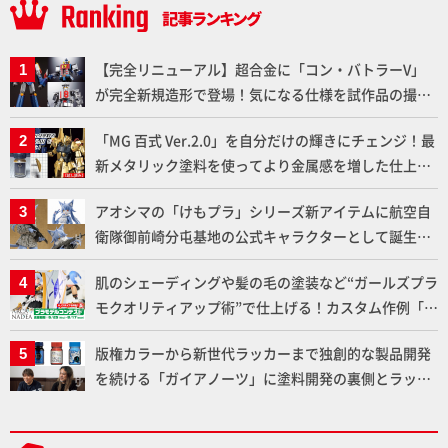
【完全リニューアル】超合金に「コン・バトラーV」
が完全新規造形で登場！気になる仕様を試作品の撮り
下ろしでご紹介!!さらに「大鉄人17」＆「ワンエイ
「MG 百式 Ver.2.0」を自分だけの輝きにチェンジ！最
ト」セット情報もお届け！【超合金の魂】
新メタリック塗料を使ってより金属感を増した仕上が
りに!!【試し読み】
アオシマの「けもプラ」シリーズ新アイテムに航空自
衛隊御前崎分屯基地の公式キャラクターとして誕生し
た「おまねこ」が着任！けもプラ公式サイト限定版と
肌のシェーディングや髪の毛の塗装など“ガールズプラ
通常版の2ラインで発売！
モクオリティアップ術”で仕上げる！カスタム作例「白
騎士ソフィエラ」が完成！【「アルカナディアプラモ
版権カラーから新世代ラッカーまで独創的な製品開発
デルコンテスト」～8月17日（月）11:59まで応募受付
を続ける「ガイアノーツ」に塗料開発の裏側とラッカ
中】
ー塗料の未来についてインタビュー！