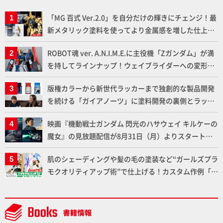
「MG 百式 Ver.2.0」を自分だけの輝きにチェンジ！最
新メタリック塗料を使ってより金属感を増した仕上が
りに!!【試し読み】
ROBOT魂 ver. A.N.I.M.E.に主役機「Zガンダム」が満
を持してラインナップ！ウェイブライダーへの変形、
劇中どおりのプロポーションを再現【機動戦士Zガン
版権カラーから新世代ラッカーまで独創的な製品開発
ダム】
を続ける「ガイアノーツ」に塗料開発の裏側とラッカ
ー塗料の未来についてインタビュー！
映画『機動戦士ガンダム 閃光のハサウェイ キルケーの
魔女』の見放題配信が8月31日（月）よりスタート！
Prime Videoで国内独占配信
肌のシェーディングや髪の毛の塗装など“ガールズプラ
モクオリティアップ術”で仕上げる！カスタム作例「白
騎士ソフィエラ」が完成！【「アルカナディアプラモ
デルコンテスト」～8月17日（月）11:59まで応募受付
中】