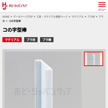
メニュー
HOME
データベースTOP
工具・マテリアル検索ページ
マテリアル
プラ材
プラ
棒
コの字型棒
コの字型棒
マテリアル
プラ材
プラ棒