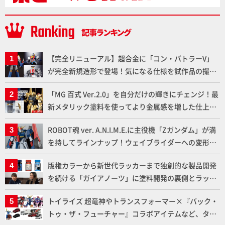
【完全リニューアル】超合金に「コン・バトラーV」
が完全新規造形で登場！気になる仕様を試作品の撮り
下ろしでご紹介!!さらに「大鉄人17」＆「ワンエイ
「MG 百式 Ver.2.0」を自分だけの輝きにチェンジ！最
ト」セット情報もお届け！【超合金の魂】
新メタリック塗料を使ってより金属感を増した仕上が
りに!!【試し読み】
ROBOT魂 ver. A.N.I.M.E.に主役機「Zガンダム」が満
を持してラインナップ！ウェイブライダーへの変形、
劇中どおりのプロポーションを再現【機動戦士Zガン
版権カラーから新世代ラッカーまで独創的な製品開発
ダム】
を続ける「ガイアノーツ」に塗料開発の裏側とラッカ
ー塗料の未来についてインタビュー！
トイライズ 超竜神やトランスフォーマー×『バック・
トゥ・ザ・フューチャー』コラボアイテムなど、タカ