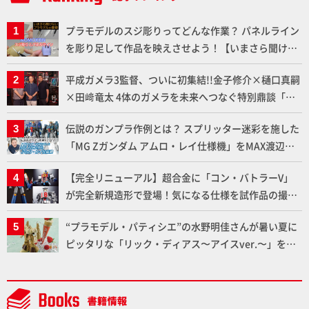
プラモデルのスジ彫りってどんな作業？ パネルライン
を彫り足して作品を映えさせよう！【いまさら聞けな
いプラモデルの基礎：スジ彫りとパネルライン】
平成ガメラ3監督、ついに初集結!!金子修介×樋口真嗣
×田﨑竜太 4体のガメラを未来へつなぐ特別鼎談「ガ
メラ永久保存化プロジェクト FINAL」
伝説のガンプラ作例とは？ スプリッター迷彩を施した
「MG Zガンダム アムロ・レイ仕様機」をMAX渡辺が
ふたたび塗る!!【試し読み】
【完全リニューアル】超合金に「コン・バトラーV」
が完全新規造形で登場！気になる仕様を試作品の撮り
下ろしでご紹介!!さらに「大鉄人17」＆「ワンエイ
“プラモデル・パティシエ”の水野明佳さんが暑い夏に
ト」セット情報もお届け！【超合金の魂】
ピッタリな「リック・ディアス〜アイスver.〜」を製
作【ガンダムフォワード Vol.11抜粋】