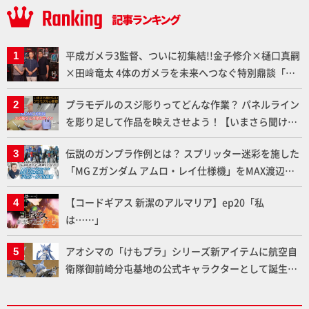
平成ガメラ3監督、ついに初集結!!金子修介×樋口真嗣
×田﨑竜太 4体のガメラを未来へつなぐ特別鼎談「ガ
メラ永久保存化プロジェクト FINAL」
プラモデルのスジ彫りってどんな作業？ パネルライン
を彫り足して作品を映えさせよう！【いまさら聞けな
いプラモデルの基礎：スジ彫りとパネルライン】
伝説のガンプラ作例とは？ スプリッター迷彩を施した
「MG Zガンダム アムロ・レイ仕様機」をMAX渡辺が
ふたたび塗る!!【試し読み】
【コードギアス 新潔のアルマリア】ep20「私
は……」
アオシマの「けもプラ」シリーズ新アイテムに航空自
衛隊御前崎分屯基地の公式キャラクターとして誕生し
た「おまねこ」が着任！けもプラ公式サイト限定版と
通常版の2ラインで発売！