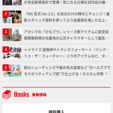
が完全新規造形で登場！気になる仕様を試作品の撮り
下ろしでご紹介!!さらに「大鉄人17」＆「ワンエイ
「MG 百式 Ver.2.0」を自分だけの輝きにチェンジ！最
ト」セット情報もお届け！【超合金の魂】
新メタリック塗料を使ってより金属感を増した仕上が
りに!!【試し読み】
アオシマの「けもプラ」シリーズ新アイテムに航空自
衛隊御前崎分屯基地の公式キャラクターとして誕生し
た「おまねこ」が着任！けもプラ公式サイト限定版と
トイライズ 超竜神やトランスフォーマー×『バック・
通常版の2ラインで発売！
トゥ・ザ・フューチャー』コラボアイテムなど、タカ
ラトミーの注目アイテムをチェック!!【タカラトミー
肌のシェーディングや髪の毛の塗装など“ガールズプラ
NEWITEM】
モクオリティアップ術”で仕上げる！カスタム作例「白
騎士ソフィエラ」が完成！【「アルカナディアプラモ
デルコンテスト」～8月17日（月）11:59まで応募受付
中】
雑誌購入