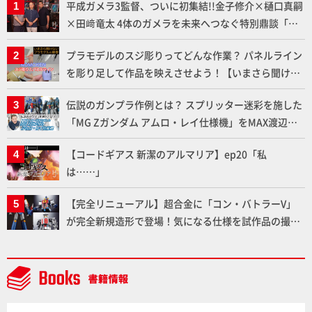
平成ガメラ3監督、ついに初集結!!金子修介×樋口真嗣
×田﨑竜太 4体のガメラを未来へつなぐ特別鼎談「ガ
メラ永久保存化プロジェクト FINAL」
プラモデルのスジ彫りってどんな作業？ パネルライン
を彫り足して作品を映えさせよう！【いまさら聞けな
いプラモデルの基礎：スジ彫りとパネルライン】
伝説のガンプラ作例とは？ スプリッター迷彩を施した
「MG Zガンダム アムロ・レイ仕様機」をMAX渡辺が
ふたたび塗る!!【試し読み】
【コードギアス 新潔のアルマリア】ep20「私
は……」
【完全リニューアル】超合金に「コン・バトラーV」
が完全新規造形で登場！気になる仕様を試作品の撮り
下ろしでご紹介!!さらに「大鉄人17」＆「ワンエイ
ト」セット情報もお届け！【超合金の魂】