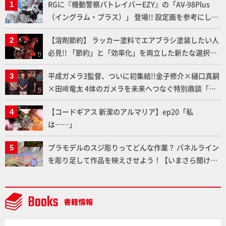
RGに『機動警察パトレイバーEZY』の「AV-98Plus
（イングラム・プラス）」 登場!! 設定画を参考にした
細部のディテールアップやハンドパーツの改造で印象
【溶剤節約】 ラッカー塗料でエアブラシ塗装したい人
的なシーンを再現!!
必見!! 「節約」と「効率化」を両立した新たな選択肢
「カートリッジ式エアーブラシ FLYER-SR2」の使い心
平成ガメラ3監督、ついに初集結!!金子修介×樋口真嗣
地を「HG ブルーティッシュドッグ」で検証！
×田﨑竜太 4体のガメラを未来へつなぐ特別鼎談「ガ
メラ永久保存化プロジェクト FINAL」
【コードギアス 新潔のアルマリア】ep20「私
は……」
プラモデルのスジ彫りってどんな作業？ パネルライン
を彫り足して作品を映えさせよう！【いまさら聞けな
いプラモデルの基礎：スジ彫りとパネルライン】