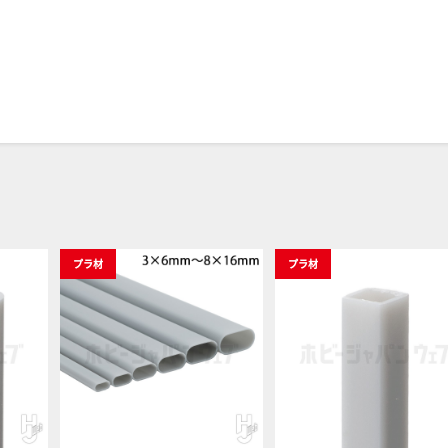
プラ材
プラ材