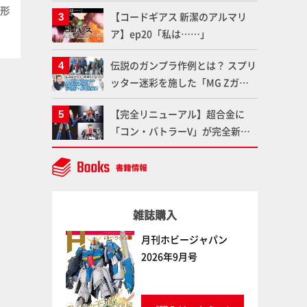
作品を映えさせよう！【いまさら
方形
プラ＝材料【グレー】正方形
プラ＝材料【グレー】正方形
【コードギアス 新潔のアルマリ
聞けないプラモデルの基礎：スジ
パイプ（4mm）
パイプ（6mm）
ア】ep20「私は……」
彫りとパネルライン】
ウェーブ
ウェーブ
伝説のガンプラ作例とは？ スプリ
ッター迷彩を施した「MG Zガン
ダム アムロ・レイ仕様機」をMAX
【完全リニューアル】超合金に
渡辺がふたたび塗る!!【試し読
「コン・バトラーV」が完全新規
み】
造形で登場！気になる仕様を試作
品の撮り下ろしでご紹介!!さらに
「大鉄人17」＆「ワンエイト」セ
ット情報もお届け！【超合金の
雑誌購入
魂】
月刊ホビージャパン
2026年9月号