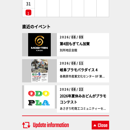
31
1
直近のイベント
2026/
08
/
09
第4回もぎてん加賀
別所地区会館
2026/
08
/
11
岐阜プラモパラダイス 4
各務原市産業文化センター 8F 第...
2026/
08
/
22
2026年夏休みおどんがプラモ
コンテスト
あさぎり町商工コミュニティーセ...