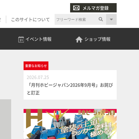
メルマガ登録
せ
このサイトについて
イベント
情報
ショップ
情報
重要な
お知らせ
2026.07.25
「月刊ホビージャパン2026年9月号」お詫び
と訂正