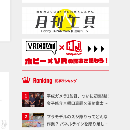
プラ材
プラ材
平成ガメラ3監督、ついに初集結!!
金子修介×樋口真嗣×田﨑竜太 4
体のガメラを未来へつなぐ特別鼎
プラモデルのスジ彫りってどんな
談「ガメラ永久保存化プロジェク
作業？ パネルラインを彫り足して
ト FINAL」