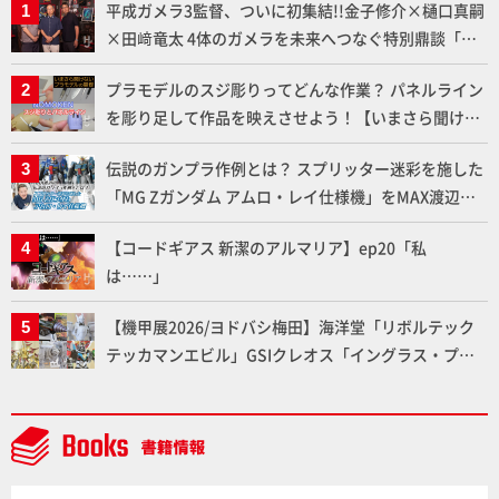
平成ガメラ3監督、ついに初集結!!金子修介×樋口真嗣
×田﨑竜太 4体のガメラを未来へつなぐ特別鼎談「ガ
メラ永久保存化プロジェクト FINAL」
プラモデルのスジ彫りってどんな作業？ パネルライン
を彫り足して作品を映えさせよう！【いまさら聞けな
いプラモデルの基礎：スジ彫りとパネルライン】
伝説のガンプラ作例とは？ スプリッター迷彩を施した
「MG Zガンダム アムロ・レイ仕様機」をMAX渡辺が
ふたたび塗る!!【試し読み】
【コードギアス 新潔のアルマリア】ep20「私
は……」
【機甲展2026/ヨドバシ梅田】海洋堂「リボルテック
テッカマンエビル」GSIクレオス「イングラス・プラ
ス」、BLITZWAY「CARBOTIX ヴォルトロン」、ベル
ファイン「TANK KONG2」など最新メカアイテム展示
レポート【Side B】