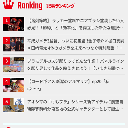
【溶剤節約】 ラッカー塗料でエアブラシ塗装したい人
必見!! 「節約」と「効率化」を両立した新たな選択肢
「カートリッジ式エアーブラシ FLYER-SR2」の使い心
平成ガメラ3監督、ついに初集結!!金子修介×樋口真嗣
地を「HG ブルーティッシュドッグ」で検証！
×田﨑竜太 4体のガメラを未来へつなぐ特別鼎談「ガ
メラ永久保存化プロジェクト FINAL」
プラモデルのスジ彫りってどんな作業？ パネルライン
を彫り足して作品を映えさせよう！【いまさら聞けな
いプラモデルの基礎：スジ彫りとパネルライン】
【コードギアス 新潔のアルマリア】ep20「私
は……」
アオシマの「けもプラ」シリーズ新アイテムに航空自
衛隊御前崎分屯基地の公式キャラクターとして誕生し
た「おまねこ」が着任！けもプラ公式サイト限定版と
通常版の2ラインで発売！