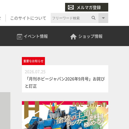
メルマガ登録
せ
このサイトについて
イベント
情報
ショップ
情報
重要な
お知らせ
2026.07.25
「月刊ホビージャパン2026年9月号」お詫び
と訂正