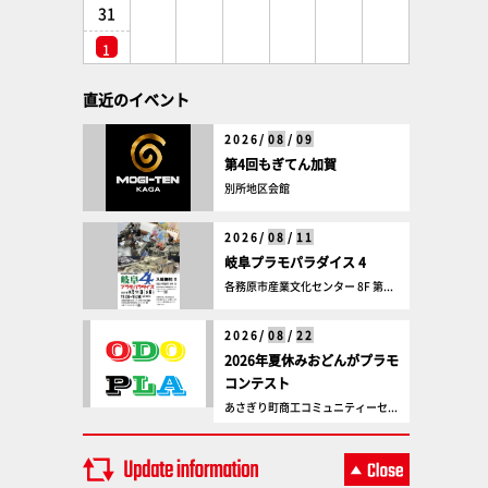
31
1
直近のイベント
2026/
08
/
09
第4回もぎてん加賀
別所地区会館
2026/
08
/
11
岐阜プラモパラダイス 4
各務原市産業文化センター 8F 第...
2026/
08
/
22
2026年夏休みおどんがプラモ
コンテスト
あさぎり町商工コミュニティーセ...