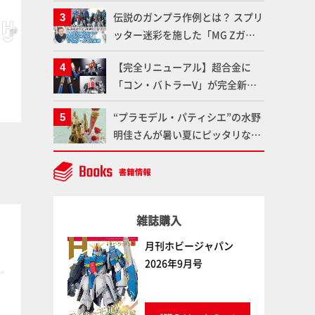
作品を映えさせよう！【いまさら
伝説のガンプラ作例とは？ スプリ
聞けないプラモデルの基礎：スジ
ッター迷彩を施した「MG Zガン
彫りとパネルライン】
ダム アムロ・レイ仕様機」をMAX
ゴールドイエロー
ペールフレッシュ
【完全リニューアル】超合金に
ボークス
ファレホ
ボークス
ファレホ
渡辺がふたたび塗る!!【試し読
「コン・バトラーV」が完全新規
み】
造形で登場！気になる仕様を試作
“プラモデル・パティシエ”の水野
品の撮り下ろしでご紹介!!さらに
明佳さんが暑い夏にピッタリな
「大鉄人17」＆「ワンエイト」セ
「リック・ディアス〜アイス
ット情報もお届け！【超合金の
ver.〜」を製作【ガンダムフォワ
魂】
ード Vol.11抜粋】
塗料
塗料
雑誌購入
月刊ホビージャパン
2026年9月号