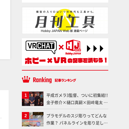
塗料
塗料
平成ガメラ3監督、ついに初集結!!
金子修介×樋口真嗣×田﨑竜太 4
体のガメラを未来へつなぐ特別鼎
プラモデルのスジ彫りってどんな
談「ガメラ永久保存化プロジェク
作業？ パネルラインを彫り足して
ト FINAL」