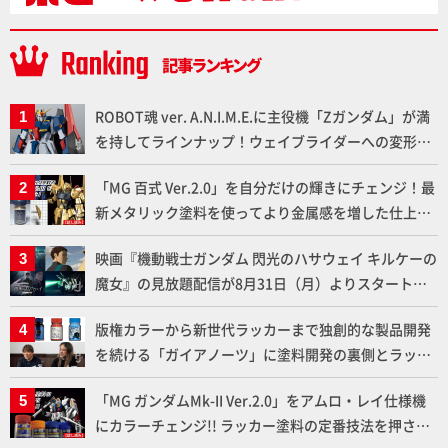
ROBOT魂 ver. A.N.I.M.E.に主役機「Zガンダム」が満
を持してラインナップ！ウェイブライダーへの変形、
劇中どおりのプロポーションを再現【機動戦士Zガン
「MG 百式 Ver.2.0」を自分だけの輝きにチェンジ！最
ダム】
新メタリック塗料を使ってより金属感を増した仕上が
りに!!【試し読み】
映画『機動戦士ガンダム 閃光のハサウェイ キルケーの
魔女』の見放題配信が8月31日（月）よりスタート！
Prime Videoで国内独占配信
版権カラーから新世代ラッカーまで独創的な製品開発
を続ける「ガイアノーツ」に塗料開発の裏側とラッカ
ー塗料の未来についてインタビュー！
「MG ガンダムMk-II Ver.2.0」をアムロ・レイ仕様機
にカラーチェンジ!! ラッカー塗料の定番技法を押さえ