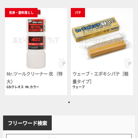
洗浄・塗料落とし
パテ
Mr.ツールクリーナー 改 （特
ウェーブ・エポキシパテ［軽
大）
量タイプ］
GSIクレオス
Mr.カラー
ウェーブ
フリーワード検索