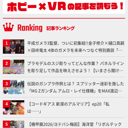
平成ガメラ3監督、ついに初集結!!金子修介×樋口真嗣
×田﨑竜太 4体のガメラを未来へつなぐ特別鼎談「ガ
メラ永久保存化プロジェクト FINAL」
プラモデルのスジ彫りってどんな作業？ パネルライン
を彫り足して作品を映えさせよう！【いまさら聞けな
いプラモデルの基礎：スジ彫りとパネルライン】
伝説のガンプラ作例とは？ スプリッター迷彩を施した
「MG Zガンダム アムロ・レイ仕様機」をMAX渡辺が
ふたたび塗る!!【試し読み】
【コードギアス 新潔のアルマリア】ep20「私
は……」
【機甲展2026/ヨドバシ梅田】海洋堂「リボルテック