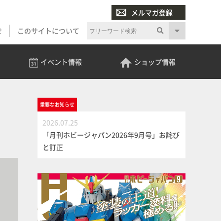
メルマガ登録
せ
このサイトについて
イベント
情報
ショップ
情報
重要な
お知らせ
2026.07.25
「月刊ホビージャパン2026年9月号」お詫び
と訂正