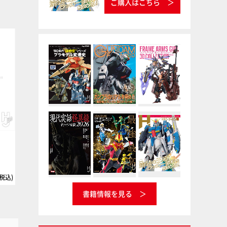
ご購入はこちら
塗料
塗料
）
Vカラー専用シンナー 200cc
インシグニアホワイト
ナガシマ
Vカラー
タミヤ
タミヤカラー ラッカー塗料
(税込)
220円(税込
書籍情報を見る