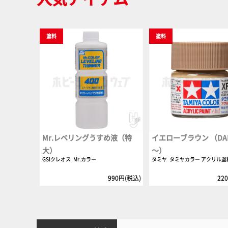
塗料
塗料
Mr.レベリングうすめ液（特
イエローブラウン （DAK 
大）
～）
GSIクレオス
Mr.カラー
タミヤ
タミヤカラー アクリル塗
990円(税込)
22