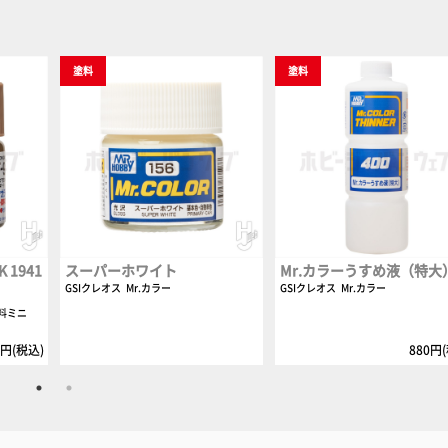
塗料
塗料
1941
スーパーホワイト
Mr.カラーうすめ液（特大
GSIクレオス
Mr.カラー
GSIクレオス
Mr.カラー
料ミニ
0円(税込)
880円