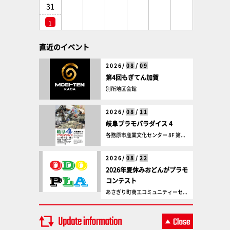
31
1
直近のイベント
2026/
08
/
09
第4回もぎてん加賀
別所地区会館
2026/
08
/
11
岐阜プラモパラダイス 4
各務原市産業文化センター 8F 第...
2026/
08
/
22
2026年夏休みおどんがプラモ
コンテスト
あさぎり町商工コミュニティーセ...