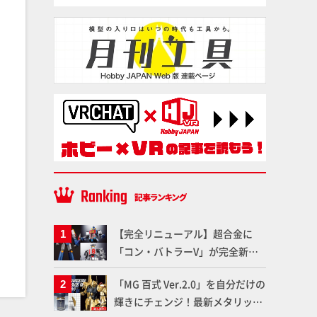
【完全リニューアル】超合金に
「コン・バトラーV」が完全新規
造形で登場！気になる仕様を試作
「MG 百式 Ver.2.0」を自分だけの
品の撮り下ろしでご紹介!!さらに
輝きにチェンジ！最新メタリック
「大鉄人17」＆「ワンエイト」セ