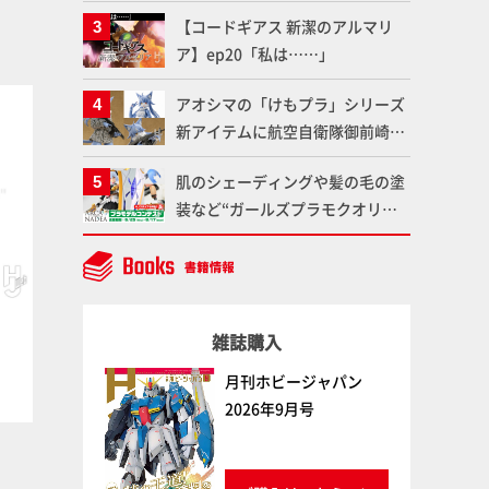
塗料を使ってより金属感を増した
ット情報もお届け！【超合金の
【コードギアス 新潔のアルマリ
仕上がりに!!【試し読み】
魂】
ア】ep20「私は……」
アオシマの「けもプラ」シリーズ
塗料
塗料
新アイテムに航空自衛隊御前崎分
屯基地の公式キャラクターとして
肌のシェーディングや髪の毛の塗
誕生した「おまねこ」が着任！け
装など“ガールズプラモクオリテ
もプラ公式サイト限定版と通常版
ィアップ術”で仕上げる！カスタ
の2ラインで発売！
ム作例「白騎士ソフィエラ」が完
成！【「アルカナディアプラモデ
ルコンテスト」～8月17日（月）
ゴールドイエロー
ペールフレッシュ
雑誌購入
ボークス
ファレホ
ボークス
ファレホ
11:59まで応募受付中】
月刊ホビージャパン
2026年9月号