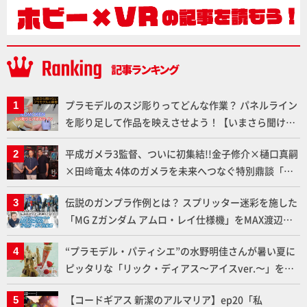
プラモデルのスジ彫りってどんな作業？ パネルライン
を彫り足して作品を映えさせよう！【いまさら聞けな
いプラモデルの基礎：スジ彫りとパネルライン】
平成ガメラ3監督、ついに初集結!!金子修介×樋口真嗣
×田﨑竜太 4体のガメラを未来へつなぐ特別鼎談「ガ
メラ永久保存化プロジェクト FINAL」
伝説のガンプラ作例とは？ スプリッター迷彩を施した
「MG Zガンダム アムロ・レイ仕様機」をMAX渡辺が
ふたたび塗る!!【試し読み】
“プラモデル・パティシエ”の水野明佳さんが暑い夏に
ピッタリな「リック・ディアス〜アイスver.〜」を製
作【ガンダムフォワード Vol.11抜粋】
【コードギアス 新潔のアルマリア】ep20「私