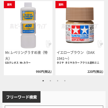
塗料
塗料
Mr.レベリングうすめ液（特
イエローブラウン （DAK
大）
1941～）
GSIクレオス
Mr.カラー
タミヤ
タミヤカラー アクリル塗料ミニ
990円(税込)
220円(税込)
フリーワード検索